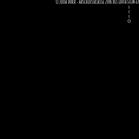
© Julia Dörr - Abschlussklasse 2016 des Edith-Stein-
I
I
I
O